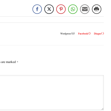
Wordpress (0)
Facebook (
)
Disqus (
)
s are marked
*