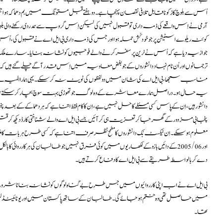
اُس سے بلوچ کاز کو ناقابل تلافی نقصان پہنچا ہے۔ دو ہفتے قبل مستونگ میں بم دھماکہ
آرمی نے اِس واقعے کی ذمہ داری تو قبول نہیں کی لیکن اِس گروپ سے ہمدردی رکھنے وا
جواز یہ دیا ہے کہ اُس نے ٹرین پر سفر کرنے والے فوجیوں کو نشانہ بنایا۔ سارے 
ترجمانوں اور اُن نام نہاد دانشوروں کے جو بغضِ معاویہ میں اِس قدر آگے چلے گئے ہیں ک
مناسب سمجھا، بی ایل اے کی شان میں دو لفظوں کی ٹویٹ نہ کرسکے۔ یہی ہمارا المیہ ہے، ی
یہ حال ہو۔ دراصل ہمارے معاشرے کے وہ لوگ جو تھوڑی بہت سوچ بچار کر سکتے ہیں 
دانشور ہیں، اِن کے پاس کسی مسئلے کا حل نہیں ہے، اِن کا کام فقط اتنا ہے کہ ہر دھماکے ک
پنجابی مزدور کے گھر جا کر تعزیت ہی کر آئیں جسے بی ایل اے والے شناختی کارڈ دیکھ کر 
معلوم ہو سکے۔ اِن ٹیکسٹ بُک دانشوروں کا مطمح نظر صرف اتنا ہے کہ کسی طرح ہر بات کا ملبہ
اور 2005/06کے دائیں بازو کے لکھاریوں میں کوئی فرق نہیں جو طالبان کی ہر کارروائ
دے کر بالواسطہ طریقے سے بی ایل اے کا دفاع کرتے ہیں۔
بی ایل اے نے اب اپنی کارروائیوں میں جس طرح بے گناہ لوگوں کو نشانہ بنانا شروع کیا ہ
میں حاصل تھی وہ ختم ہو جائے گی۔ طالبان کے ساتھ پاکستان میں اور یونائی
تھا۔