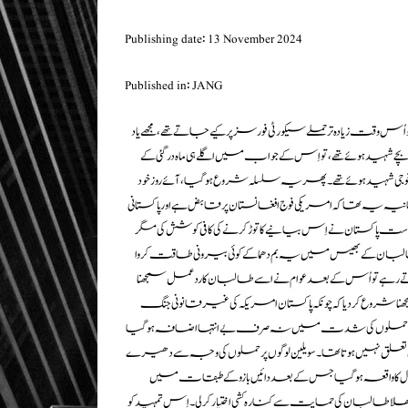
Publishing date: 13 November 2024
Published in: JANG
 تواُس وقت زیادہ تر حملے سیکورٹی فورسز پر کیے جاتے تھے، مجھے یاد
 کے ایک مدرسے پر امریکی ڈرون حملہ کیا گیا تھا جس میں 69معصوم بچے شہید ہوئے تھے، تو اِس کے جواب میں اگلے ہی ماہ درگئی کے
اقے میں پاکستانی فوجیوں کے ایک قافلے پر خود کُش حملہ ہوا تھا جس میں 42 فوجی شہید ہوئے تھے۔ پھر یہ سلسلہ شروع ہو گیا، آئے روز خود
 بیانیہ یہ تھا کہ امریکی فوج افغانستان پر قابض ہے اور پاکستانی
ت پاکستان نے اِس بیانیے کا توڑ کرنے کی کافی کوشش کی مگر
البان کے بھیس میں یہ بم دھماکے کوئی بیرونی طاقت کروا
رہے تو اُس کے بعد عوام نے اسے طالبان کا ردعمل سمجھنا
جھنا شروع کر دیا کہ چونکہ پاکستان امریکہ کی غیر قانونی جنگ
پھر اِن حملوں کی شدت میں نہ صرف بے انتہا اضافہ ہو گیا
وئی تعلق نہیں ہوتا تھا۔ سویلین لوگوں پر حملوں کی وجہ سے دھیرے
ے لگی اور پھر 2014ءمیں اے پی ایس اسکول کا واقعہ ہو گیا جس کے بعد دائیں بازو کے طبقات میں
کھلا طالبان کی حمایت سے کنارہ کشی اختیار کر لی۔ اِس تمہید کو