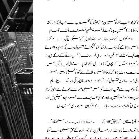
2004میں بھارتی ریاست آسام کے علاقے دھیماجی کے ایک کالج میں اُس وقت بم دھماکہ ہوا جب کالج میں یوم آزادی کی تقریبات جاری
تھیں۔یونائیٹڈ لبریشن فرنٹ آف آسام (ULFA) نامی عسکریت پسند گروپ کی اِس کارروائی کے نتیجے میں 18ہلاکتیں ہوئیں جن میں زیادہ
مختلف اسکولوں کے طلباء اور اساتذہ کالج کے سیکورٹی گیٹ سے گزر
ی کسی تنظیم نے قبول نہ کی تاہم پولیس نے ULFA کو ہی اِس کا ذمہ دار ٹھہرایا جس نے عوام کو یومِ آزادی کی اِن
وسری طرف اِس واقعے کے اگلے ہی روز ULFA کے سربراہ ارابندہ راج کھوا نے بیان دیتے ہوئے
 کیلئے اسکول کے بچوں کو ڈھال کے طور پر استعمال کیا۔ گویا اِس
احت دینا پڑی کہ اُن کا اِس دھماکے سے کوئی تعلق نہیں جس
کی ذمہ داری قبول کرکے عوام سے معافی مانگی اور ایک پیغام
جس کی وجہ سے قیادت کو اس میں ملوث ہونے سے انکار کرنا
ہ دم خم نہیں رہا، وہ عوامی حمایت سے محروم ہو چکی ہیں اور
بچوں کو نشانہ بنایا تب عوام کو اِن سے ہمدردی نہیں رہی۔
 جسے بلوچستان کے حقوق کا ادراک نہ ہو اور وہ یہ نہ سمجھتا ہو کہ
 ملک دانشوروں نے ہمیشہ اِن مسائل پر بلوچستان کے حق میں بات کی
ں بلوچستان میں پے در پے دہشت گردی کے جو واقعات ہوئے ہیں