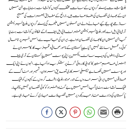
بلوچ شدت پسند گروپوں کے سات مختلف کیمپوں کو نشانہ بنایا ہے جن میں
ان کے بھاری نقصان کی اطلاعات ہیں۔ ذرائع کے مطابق جمعرات کی صبح
ساڑھے چھ بجے کیے جانے والے ان حملوں میں علیحدگی پسند گروپوں بلوچ لبریشن
آرمی (بی ایل اے) اور بلوچ لبریشن فرنٹ (بی ایل ایف) کے ٹھکانوں کو نشانہ بنایا
گیا جن میں ان کا بھاری نقصان ہوا ہے۔ ایران کی جانب سے اس خبر پر تاحال
کوئی ردعمل سامنے نہیں آیا ہے پاکستان کے نامور صحافی و تجزیہ کار کامران نے
سماجی رابطوں کی ویب سائٹ ایکس پر اپنی پوسٹ میں پاکستان کے آرمی چیف
جنرل عاصم منیر کا ’جوابی کارروائی‘ کرنے پر شکریہ ادا کیا ہے۔ انہوں نے اپنی ایک
اور پوسٹ میں لکھا ہے ’پہلی سرکاری تصدیق: سراوان، شمیسر اور حناگ کے
علاقوں میں ایرانی سرحدوں کے اندر موجود بلوچ دہشت گردوں کے کیمپوں کو ٹھیک
ٹھیک نشانہ بنایا گیا جس میں بے گناہ افراد کو کوئی نقصان نہیں پہنچا۔
پاکستان کی وزارت خارجہ کچھ دیر میں تفصیلات جاری کرنے جا رہی ہے۔‘