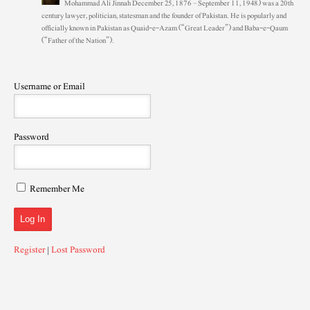
Mohammad Ali Jinnah December 25, 1876 – September 11, 1948) was a 20th
century lawyer, politician, statesman and the founder of Pakistan. He is popularly and
officially known in Pakistan as Quaid-e-Azam (“Great Leader”) and Baba-e-Qaum
(“Father of the Nation”).
Username or Email
Password
Remember Me
Register
|
Lost Password