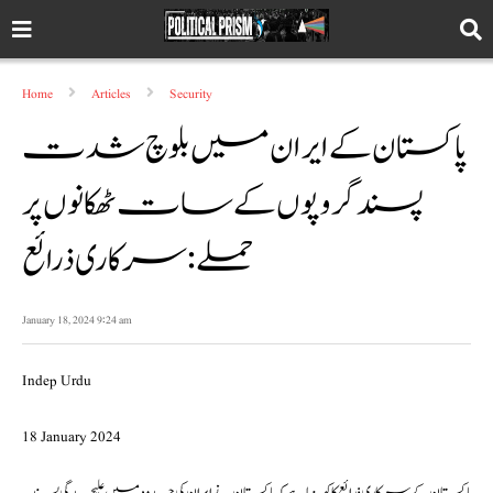
Home
Articles
Security
پاکستان کے ایران میں بلوچ شدت
پسند گروپوں کے سات ٹھکانوں پر
حملے: سرکاری ذرائع
January 18, 2024 9:24 am
Indep Urdu
18 January 2024
پاکستان کے سرکاری ذرائع کا کہنا ہے کہ پاکستان نے ایران کی حدود میں علیحدگی پسند