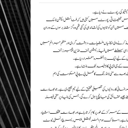
ولیٹیکو کی رپورٹ نے دیا ہے۔
ں) اپنی اس تحقیقاتی رپورٹ میں کہتی ہیں کہ فنانشل ایکشن ٹاسک
 اقدامات میں جن کوتاہیوں کی نشاندہی کی گئی تھی وہ گزشتہ برسوں کے دوران
کرنے والی ایجنسیاں منشیات، دہشت گردی اور منظم جرائم میں
ف ہیں۔اسی سلسلے میں فیڈریشن آف انڈین چیمبرز آف
 لیے ایک بڑا خطرہ” قرار دیا ہے۔
یصد تک بنتا ہے۔
 میں 2009 سے 2018 کےدوران 674.9 ارب ڈالر کی منی لانڈرنگ ہوئی اور 2018 کےبعد سے منی لانڈرنگ کا عمل بی جے پی حکومت کی اہم
نی کارروائیوں کی تفصیلی تحقیق کے لیے ٹیم بھیج دی ہے۔ جو بھارت
نے جیسے حقائق کی جانچ پڑتال کرے گی، جس کی بنیاد پر حتمی فیصلہ
لانڈرنگ کے مرکزکے طورپرکام کرتارہاہے اور بھارت مختلف اشیاء
تا ہے۔ اسٹاک ہوم انٹرنیشنل پیس ریسرچ انسٹی ٹیوٹ