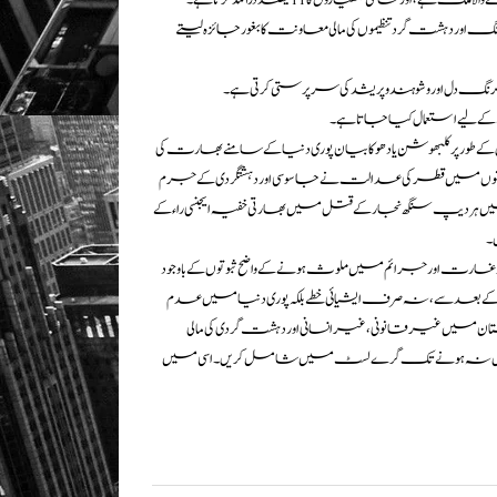
رنگ اور دہشت گرد تنظیموں کی مالی معاونت کابغورجائزہ لیتے
نگ دل اور وشو ہندو پریشد کی سرپرستی کرتی ہے۔
کے لیے استعمال کیا جاتا ہے۔
 پر کلبھوشن یادھو کا بیان پوری دنیا کے سامنے بھارت کی
نوں میں قطر کی عدالت نے جاسوسی اور دہشتگردی کے جرم
کینیڈا میں ہردیپ سنگھ نجار کے قتل میں بھارتی خفیہ ایجنسی راء کے
۔
و غارت اور جرائم میں ملوث ہونے کے واضح ثبوتوں کے باوجود
کے بعد سے، نہ صرف ایشیائی خطے بلکہ پوری دنیا میں عدم
دوستان میں غیر قانونی ، غیر انسانی اور دہشت گردی کی مالی
مد مکمل نہ ہونے تک گرے لسٹ میں شامل کریں۔ اسی میں