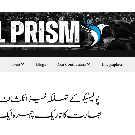
Tweet
Blogs
Our Contributors
Infographics
پولیٹیکو کے تہلکہ خیز انکشا
بھارت کا تاریک چہرہ ا