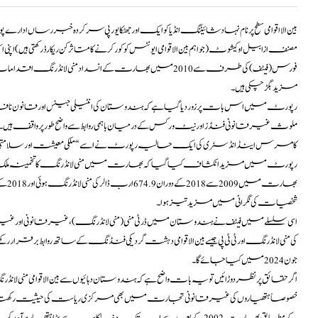
بین الااقوامی سطح پر نام نہاد شائیننگ انڈیا کو ایک اور جھٹکا یورپی سر کردہ خبر رساں ادارے پ
مصنف ازابیل اوکیشوٹ (جو اہم بین الاقوامی ایونٹس کو کور کرنے کا متاثر کن ریکارڈ رکھتی ہی
فورس (فیٹف) کی طرف سے 2010 میں بھارت کے انسداد منی لانڈرنگ
مزید بگڑ چکی ہیں۔
رپورٹ میں اس بات پر زور دیا گیا ہے کہ ہندوستان کی انٹیلی جینس اور قانون نافذ 
ملوث غیر قانونی فنڈز اور نیٹ ورکس کے درمیان باہمی روابط سے واضح طور پر واق
کامرس اینڈ انڈسٹری کی ایک حالیہ رپورٹ نے اسے “ملکی معیشت اور سلامتی کے
رپورٹ میں مزید انکشاف کیا گیا کہ بھارت میں منی لانڈرنگ کاتخمینہ ملک کےجی ڈی پی کا 5 ف
بھارت
شخصیات کی نگرانی میں مزیدتیزہوا۔
اسی سلسلے میں فیٹف نے ہندوستان میں ڈرٹی منی ( منی لانڈرنگ) ، غیر قانونی اور غیر انسا
کی منی لانڈرنگ اور ٹی ٹی پی جیسے بین الاقوامی دہشت گردیکی فنڈنگ کے ساتھ روابط برقرار رکھ
جون 2024 میں کیا جائے گا۔
اگر حقائق پر نظر دوڑائیں تو یہ بات واضح ہے کہ ہندوستان دہائیوں سےبین الاقوامی منی 
خصوصاً ہتھیاروں کی غیرقانونی تجارت میں بھی مرکزی ریاست کی حیثیت رکھ
کے مطابق بھارت 2002 کے بعد سے اب تک دنیا کا سب سے بڑا ہتھیار درآمد کرنے والا ملک ہے، اور عالمی ہتھیاروں کا 11 فیصد درآمد کرتا ہے۔