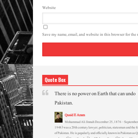
Website
Save my name, email, and website in this browser for the
Quote Box
There is no power on Earth that can undo
Pakistan.
Quaid E Azam
Mohammad Ali Jinnah December 25, 1876 – September
1948) was a 20th century lawyer, politician, statesman and the f
of Pakistan. He is popularly and officially known in Pakistan as 