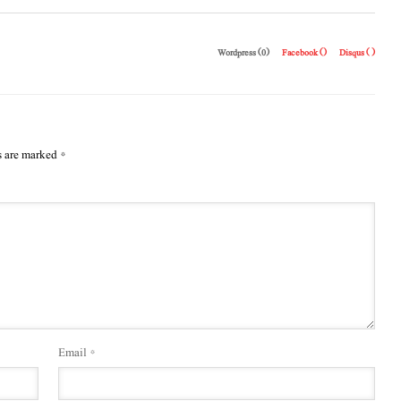
Wordpress (0)
Facebook (
)
Disqus (
)
s are marked
*
Email
*