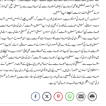
ایمنسٹی انٹرنیشنل کا بھی کہنا ہے کہ فیٹف کوبھارت کی جانب سے ریاستی سطح پر منی لانڈ
ہوئےعملی اقدامات لینےچاہئیں۔
مزید برآں ، بھارتی حکومت سرکاری طور پر دہشت گرد تنظیموں جیسے آر ایس ایس، بجر
ہندوستانی رئیل اسٹیٹ کے کاروبار کو بھی پوری دنیا میں دہشت گردی کی مالی معاونت 
بھارت کی پاکستان میں دہشت گردی کی سرپرستی اس کی عملی مثال ہے۔ مثال کے طور
جانب سے دہشتگردی کی مالی معاونت کا منہ بولتا ثبوت ہے۔ اسی طرح ، حالیہ د
میں بھارتی بحریہ کے8 سابق افسران کو سزائے موت سنائی۔ جبکہ 
ملوث ہونے کی وجہ سے کینیڈا اور بھارت کے تعلقات بھی کافی خراب ہوچکے ہیں
بین الاقوامی برادری کو یہ سمجھنا چاہیے کہ بھارت دہشت گردی کی مالی معاونت، قتل 
احتساب سے مستثنیٰ کیوں ہے؟ بھارت نے خاص طور پر بی جے پی کے اقتدار میں آنے 
استحکام کی جڑیں مضبوط کر دی ہیں۔ اس لیے بین الاقوامی اداروں کے لیے ضروری ہے کہ وہ ہن
معاونت کے خاتمے کو یقینی بنائیں اور ریاست کو فیٹف کی سفارشات پر عملدرآ
ڈرٹی منی و دہشتگردی کا خاتمہ اور عالمی امن ہے۔