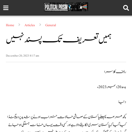
Home
Articles
General
ہمیں تعریف تک پسند نہیں
December 20, 2023 8:17 am
رؤف کلاسرا
بدھ 20 دسمبر 2023ء
دنیا
کچھ عرصہ پہلے پاکستان کے معاشی حالات خراب ہونے پر شدید پروپیگنڈا
کیا گیا کہ پاکستان سری لنکا بننے والا ہے اور کسی وقت یہاں خانہ جنگی ہو جائے