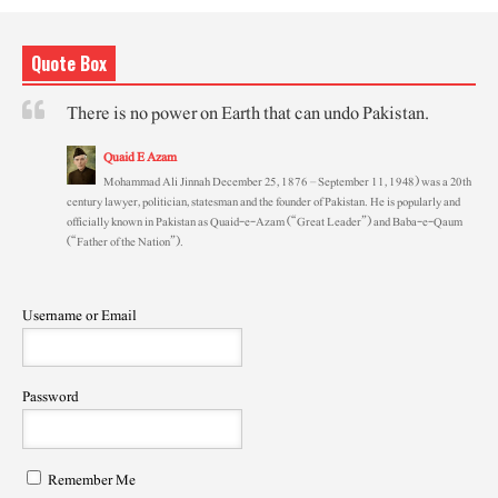
Quote Box
There is no power on Earth that can undo Pakistan.
Quaid E Azam
Mohammad Ali Jinnah December 25, 1876 – September 11, 1948) was a 20th
century lawyer, politician, statesman and the founder of Pakistan. He is popularly and
officially known in Pakistan as Quaid-e-Azam (“Great Leader”) and Baba-e-Qaum
(“Father of the Nation”).
Username or Email
Password
Remember Me