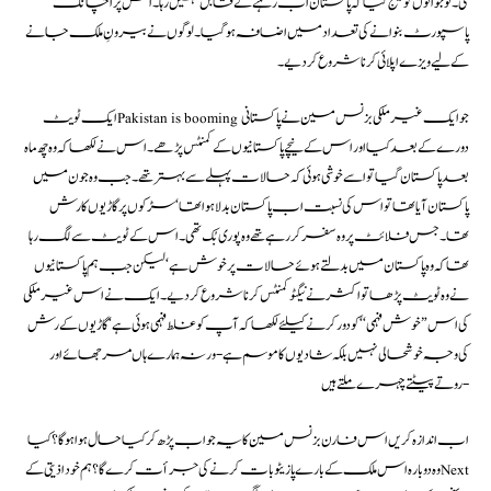
گی۔ نوجوانوں کو میسج گیا کہ پاکستان اب رہنے کے قابل نہیں رہا۔ اس پر اچانک
پاسپورٹ بنوانے کی تعداد میں اضافہ ہوگیا۔ لوگوں نے بیرونِ ملک جانے
کے لیے ویزے اپلائی کرنا شروع کر دیے۔
ایک ٹویٹ Pakistan is booming جو ایک غیرملکی بزنس مین نے پاکستانی
دورے کے بعد کیا اور اس کے نیچے پاکستانیوں کے کمنٹس پڑھے۔ اس نے لکھا کہ وہ چھ ماہ
بعد پاکستان گیا تو اسے خوشی ہوئی کہ حالات پہلے سے بہتر تھے۔ جب وہ جون میں
پاکستان آیا تھا تو اس کی نسبت اب پاکستان بدلا ہوا تھا‘ سڑکوں پر گاڑیوں کا رش
تھا۔ جس فلائٹ پر وہ سفر کررہے تھے وہ پوری بُک تھی۔ اس کے ٹویٹ سے لگ رہا
تھا کہ وہ پاکستان میں بدلتے ہوئے حالات پر خوش ہے‘ لیکن جب ہم پاکستانیوں
نے وہ ٹویٹ پڑھا تو اکثر نے نیگٹو کمنٹس کرنا شروع کر دیے۔ ایک نے اس غیرملکی
کی اس ”خوش فہمی‘‘کو دور کرنے کیلئے لکھا کہ آپ کو غلط فہمی ہوئی ہے‘ گاڑیوں کے رش
کی وجہ خوشحالی نہیں بلکہ شادیوں کا موسم ہے-ورنہ ہمارے ہاں مرجھائے اور
روتے پیٹتے چہرے ملتے ہیں-
اب اندازہ کریں اس فارن بزنس مین کا یہ جواب پڑھ کر کیا حال ہوا ہوگا؟ کیا
وہ دوبارہ اس ملک کے بارے پازیٹو بات کرنے کی جرأت کرے گا؟ ہم خود اذیتی کے Next